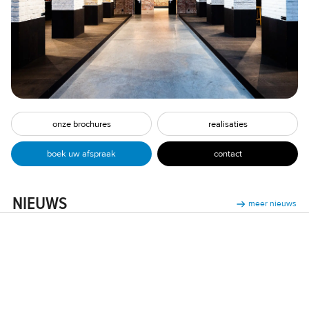
onze brochures
realisaties
contact
boek uw afspraak
NIEUWS
meer nieuws