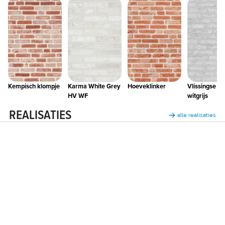
Kempisch klompje
Karma White Grey
Hoeveklinker
Vlissingse kl
HV WF
witgrijs
REALISATIES
alle realisaties
Elegance Aura - Gits