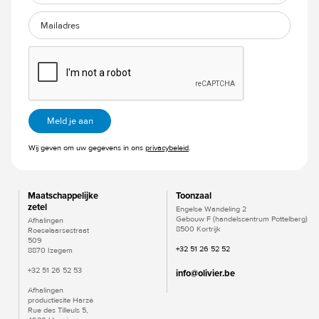
Wij geven om uw gegevens in ons
privacybeleid
.
Maatschappelijke
Toonzaal
zetel
Engelse Wandeling 2
Gebouw F (handelscentrum Pottelberg)
Afhalingen
8500 Kortrijk
Roeselaarsestraat
509
+32 51 26 52 52
8870 Izegem
+32 51 26 52 53
info@olivier.be
Afhalingen
productiesite Harzé
Rue des Tilleuls 5,