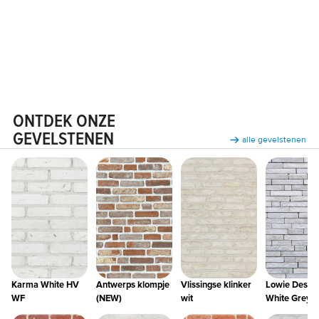
January 9, 2026
ONTDEK ONZE
GEVELSTENEN
alle gevelstenen
Karma White HV
Antwerps klompje
Vlissingse klinker
Lowie Desig
WF
(NEW)
wit
White Grey