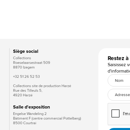
Karma White VB EF
Siège social
Restez à
Collections
Roeselaarsestraat 509
Saisissez v
8870 Izegem
d'informati
+32 51 26 52 53
Collections site de production Harzé
Rue des Tilleuls 5,
4920 Harzé
Salle d'exposition
Engelse Wandeling 2
Bâtiment F (centre commercial Pottelberg)
8500 Courtrai