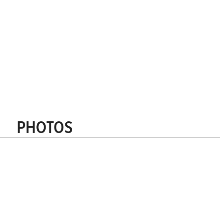
Méthode de traitement et collage de la maçonnerie
Demandez un échantillon
Recevoir des adresses de référence
Comment commander ?
Calculateur de quantité
Demande de devis
PHOTOS