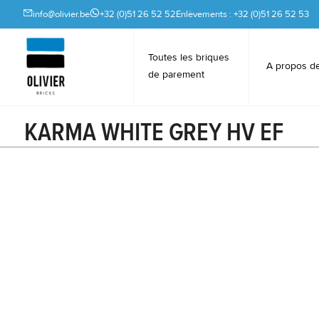
info@olivier.be
+32 (0)51 26 52 52
Enlèvements : +32 (0)51 26 52 53
Toutes les briques
A propos d
de parement
KARMA WHITE GREY HV EF
Briques de parement en céramique