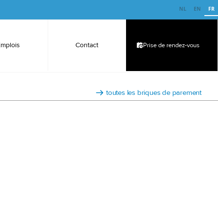
NL
EN
FR
Emplois
Contact
Prise de rendez-vous
toutes les briques de parement
une brique de parement trempée blanc-gris.
 gel est trempée dans une solution de ciment blanc-gris
r une belle couche supérieure sur toute la surface de la
vrées en briques pleines (appareillage en demi-brique),
ir vous-même l'appareillage que vous souhaitez utiliser.
es briques avec ou sans rainure.
ques présentent des nervures caractéristiques, leur
ueuse
x 65 mm