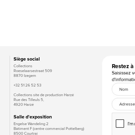
Vlissingse klinker witgrijs
Siège social
Restez à
Collections
Roeselaarsestraat 509
Saisissez v
8870 Izegem
d'informati
+32 51 26 52 53
Collections site de production Harzé
Rue des Tilleuls 5,
4920 Harzé
Salle d'exposition
Engelse Wandeling 2
Bâtiment F (centre commercial Pottelberg)
8500 Courtrai