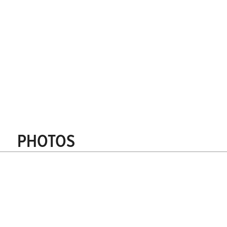
Méthode de traitement et collage de la maçonnerie
Demandez un échantillon
Recevoir des adresses de référence
Comment commander ?
Calculateur de quantité
Demande de devis
PHOTOS