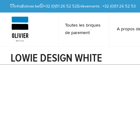
info@olivier.be
+32 (0)51 26 52 52
Enlèvements : +32 (0)51 26 52 53
Toutes les briques
A propos d
de parement
LOWIE DESIGN WHITE
Briques hybrides Lowie