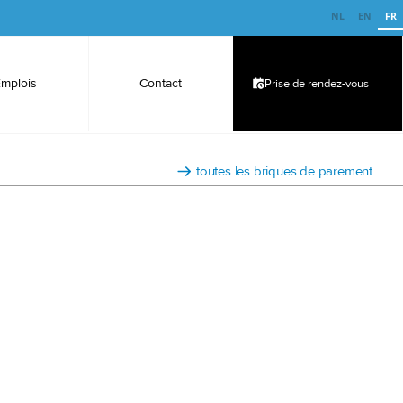
NL
EN
FR
Emplois
Contact
Prise de rendez-vous
toutes les briques de parement
olutionnaire des briques Lowie ne nécessite pas de
étique. Les briques Lowie durcissent grâce à un
aulique et à une carbonatation naturelle à long terme. Il
 % des émissions de CO2 par rapport aux briques en
esign White est composée de minéraux naturels et
durable. Les briques de parement sont entièrement
recouvertes d'un revêtement blanc résistant et
stiques dans leur structure. Ces veines n'apparaissent
que et, sur 1 brique sur 3, elles apparaissent également