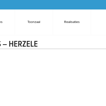
ns
Toonzaal
Realisaties
S – HERZELE