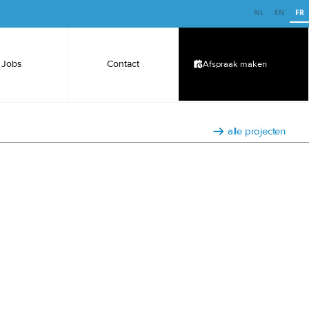
NL
EN
FR
Jobs
Contact
Afspraak maken
alle projecten