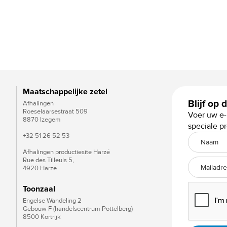
Maatschappelijke zetel
Blijf op
Afhalingen
Roeselaarsestraat 509
Voer uw e-
8870 Izegem
speciale p
+32 51 26 52 53
Afhalingen productiesite Harzé
Rue des Tilleuls 5,
4920 Harzé
Toonzaal
Engelse Wandeling 2
Gebouw F (handelscentrum Pottelberg)
8500 Kortrijk