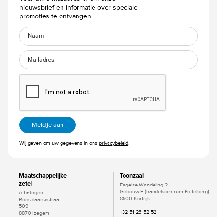
nieuwsbrief en informatie over speciale
promoties te ontvangen.
Wij geven om uw gegevens in ons
privacybeleid
.
Maatschappelijke
Toonzaal
zetel
Engelse Wandeling 2
Gebouw F (handelscentrum Pottelberg)
Afhalingen
8500 Kortrijk
Roeselaarsestraat
509
+32 51 26 52 52
8870 Izegem