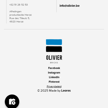
+32 51 26 52 53
info@olivier.be
Afhalingen
productiesite Harzé
Rue des Tilleuls 5,
4920 Harzé
Facebook
Instagram
LinkedIn
Pinterest
Privacybeleid
© 2025 Made by
Leores