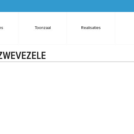
ns
Toonzaal
Realisaties
 ZWEVEZELE
Project Pegasus van
Danneels.