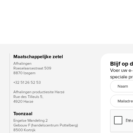
Maatschappelijke zetel
Blijf op
Afhalingen
Roeselaarsestraat 509
Voer uw e-
8870 Izegem
speciale p
+32 51 26 52 53
+
Afhalingen productiesite Harzé
Rue des Tilleuls 5,
4920 Harzé
Toonzaal
Engelse Wandeling 2
Gebouw F (handelscentrum Pottelberg)
8500 Kortrijk