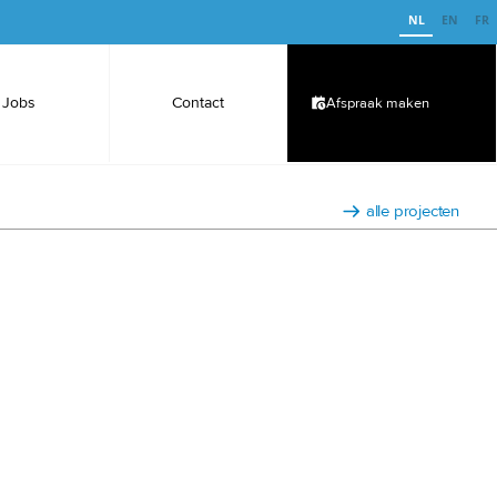
NL
EN
FR
Jobs
Contact
Afspraak maken
alle projecten