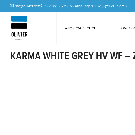
info@olivier.be
+32 (0)51 26 52 52
Afhalingen: +32 (0)51 26 52 53
Alle gevelstenen
Over o
KARMA WHITE GREY HV WF –