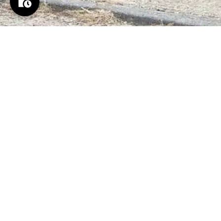
Openingsuren
Maandag:
09:00 – 12:00 | 13:00 – 18:00
Dinsdag:
09:00 – 12:00 | 13:00 – 18:00
Woensdag:
09:00 – 12:00 | 13:00 – 17:00
Donderdag*:
09:00 – 12:00 | 13:00 – 18:00
Vrijdag:
09:00 – 12:00 | 13:00 – 18:00
Zaterdag:
09:00 – 13:00
Zondag en nationale feestdagen:
gesloten
*Iedere eerste donderdag van de maand open tot 21u.
Enkel op afspraak.